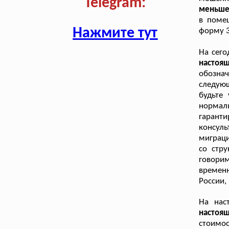
Telegram:
меньше 
в помещ
Нажмите тут
форму 3
На сего
настоя
обознач
следую
будьте
нормал
гарант
консул
миграц
со стр
говори
временн
России,
На нас
настоя
стоимо