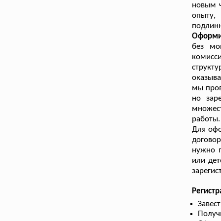
новым ч
опыту,
подлинн
Оформи
без мо
комисси
структ
оказыва
мы пров
но зар
множест
работы.
Для офо
договор
нужно 
или дет
зарегис
Регистр
Завес
Получ