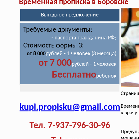
Временная прописка в Боровске
Выгодное предложение
Требуемые документы:
- паспорта гражданина РФ;
Стоимость формы 3:
от 8 000
рублей - 1 человек (3 месяца)
от 7 000
рублей - 1 человек
Бесплатно
ребенок
Страниц
kupi.propisku@gmail.com
Временн
к врачу
Тел. 7-937-796-30-96
Предуп
мошенн