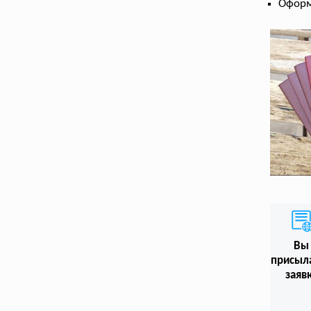
Оформ
Вы
присыл
заяв